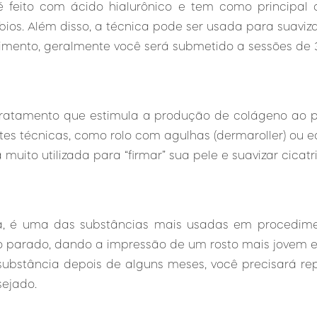
 feito com ácido hialurônico e tem como principal 
bios. Além disso, a técnica pode ser usada para suaviza
ento, geralmente você será submetido a sessões de 3
atamento que estimula a produção de colágeno ao pr
ntes técnicas, como rolo com agulhas (dermaroller) ou
muito utilizada para “firmar” sua pele e suavizar cicat
ica, é uma das substâncias mais usadas em procedimen
o parado, dando a impressão de um rosto mais jovem e
ubstância depois de alguns meses, você precisará rep
sejado.