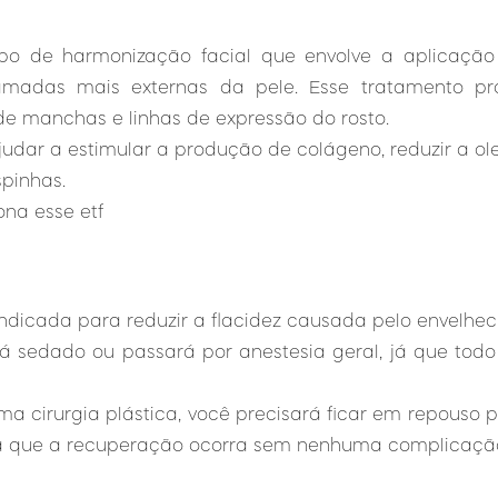
po de harmonização facial que envolve a aplicaçã
adas mais externas da pele. Esse tratamento pro
de manchas e linhas de expressão do rosto.
judar a estimular a produção de colágeno, reduzir a ol
pinhas.
ona esse etf
 indicada para reduzir a flacidez causada pelo envelhec
á sedado ou passará por anestesia geral, já que todo
 cirurgia plástica, você precisará ficar em repouso po
a que a recuperação ocorra sem nenhuma complicaçã