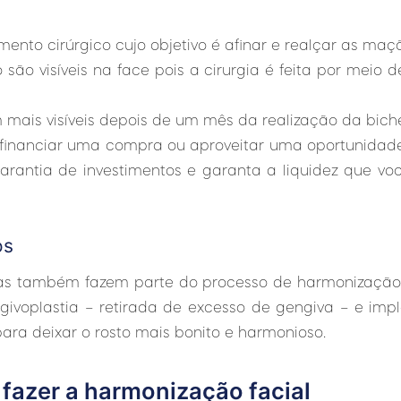
nto cirúrgico cujo objetivo é afinar e realçar as maçã
 são visíveis na face pois a cirurgia é feita por meio
m mais visíveis depois de um mês da realização da bich
a financiar uma compra ou aproveitar uma oportunidad
arantia de investimentos e garanta a liquidez que vo
os
cas também fazem parte do processo de harmonização f
voplastia – retirada de excesso de gengiva – e impla
ara deixar o rosto mais bonito e harmonioso.
fazer a harmonização facial