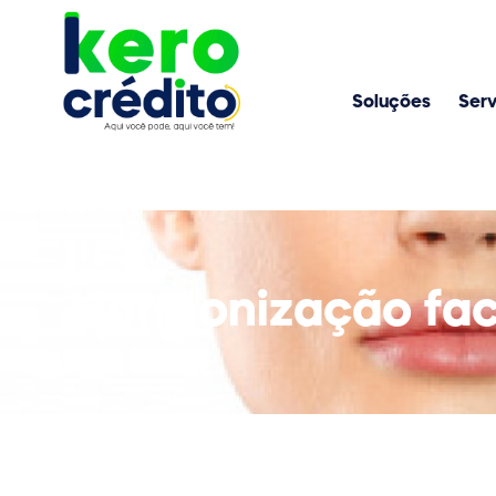
Soluções
Serv
Harmonização facia