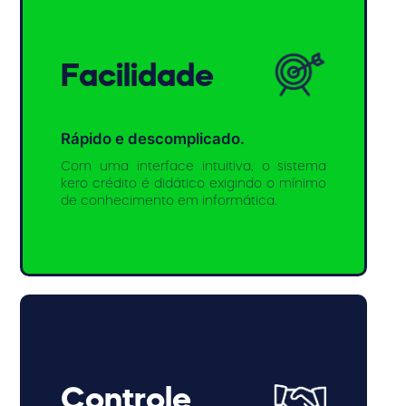
Facilidade
Rápido e descomplicado.
Com uma interface intuitiva, o sistema
kero crédito é didático exigindo o mínimo
de conhecimento em informática.
Controle