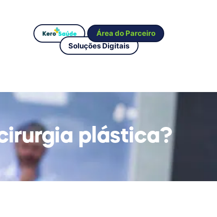
Área do Parceiro
Soluções Digitais
irurgia plástica?