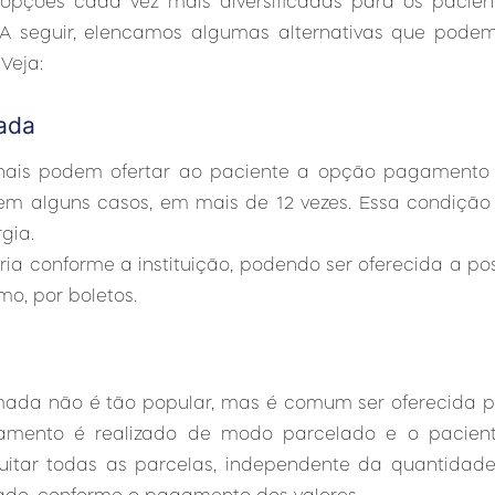
pções cada vez mais diversificadas para os pacien
l. A seguir, elencamos algumas alternativas que podem
Veja:
lada
ionais podem ofertar ao paciente a opção pagamento 
, em alguns casos, em mais de 12 vezes. Essa condiçã
gia.
ia conforme a instituição, podendo ser oferecida a p
mo, por boletos.
ada não é tão popular, mas é comum ser oferecida por 
mento é realizado de modo parcelado e o pacient
itar todas as parcelas, independente da quantidade d